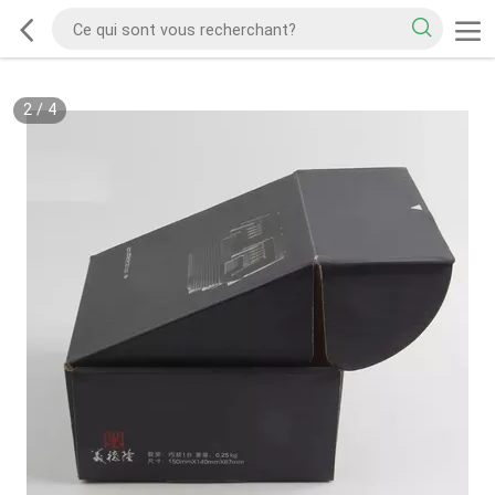
2
/
4