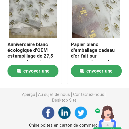
Boîtes imprimées polychromes
Dictionnaire anglais imprimable
Anniversaire blanc
Papier blanc
écologique d'OEM
d'emballage cadeau
Calendrier de bureau imprimable
estampillage de 27,5
d'or fait sur
pouces de papier
commande pour le
d'emballage
mariage 70 x 50cm
Boîte d'emballage en papier imprimé
envoyer une
envoyer une
d'anniversaire
demande
demande
Sacs non tissés
Aperçu
Au sujet de nous
Contactez-nous
Desktop Site
Boîte claire de boursouflure
Autocollant auto-adhésif
Chine boîtes en carton de commerce