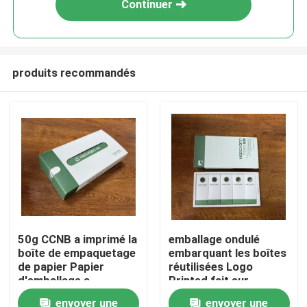
Continuer
produits recommandés
Accueil
50g CCNB a imprimé la
emballage ondulé
boîte de empaquetage
embarquant les boîtes
A propos de nous
de papier Papier
réutilisées Logo
d'emballage a
Printed fait sur
personnalisé Matt
commande
envoyer une
envoyer une
Contacts