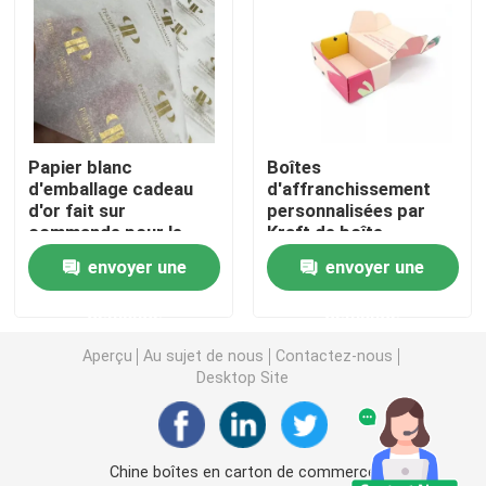
Boîtes imprimées polychromes
Dictionnaire anglais imprimable
Papier blanc
Boîtes
d'emballage cadeau
d'affranchissement
Calendrier de bureau imprimable
d'or fait sur
personnalisées par
commande pour le
Kraft de boîte
mariage 70 x 50cm
d'emballage de papier
Boîte d'emballage en papier imprimé
envoyer une
envoyer une
d'anniversaire
imprimé par carton
ondulé
demande
demande
Sacs non tissés
Aperçu
Au sujet de nous
Contactez-nous
Desktop Site
Boîte claire de boursouflure
Autocollant auto-adhésif
Chine boîtes en carton de commerce