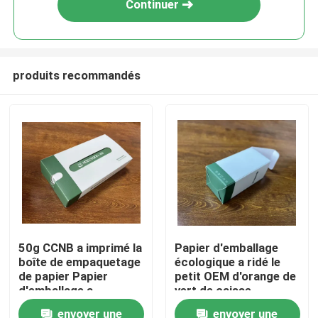
Continuer
produits recommandés
Accueil
50g CCNB a imprimé la
Papier d'emballage
boîte de empaquetage
écologique a ridé le
A propos de nous
de papier Papier
petit OEM d'orange de
d'emballage a
vert de caisse
personnalisé Matt
d'emballage 90mm
envoyer une
envoyer une
Contacts