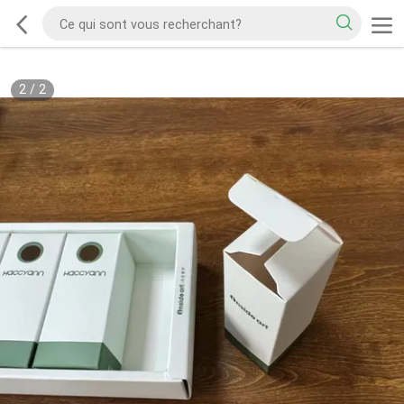
2
/
2