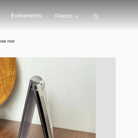
Événements
French
ose noir