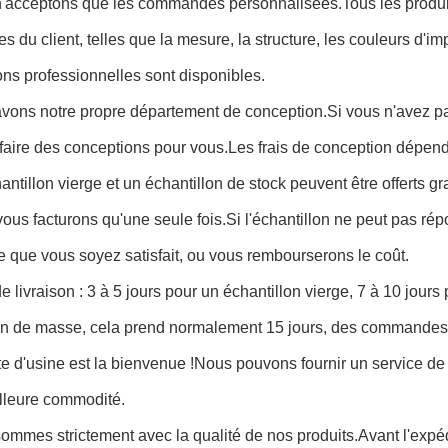
n'acceptons que les commandes personnalisées.Tous les produit
es du client, telles que la mesure, la structure, les couleurs d'imp
ns professionnelles sont disponibles.
vons notre propre département de conception.Si vous n'avez pas
aire des conceptions pour vous.Les frais de conception dépend
antillon vierge et un échantillon de stock peuvent être offerts g
ous facturons qu'une seule fois.Si l'échantillon ne peut pas ré
e que vous soyez satisfait, ou vous rembourserons le coût.
de livraison : 3 à 5 jours pour un échantillon vierge, 7 à 10 jour
on de masse, cela prend normalement 15 jours, des commandes 
ite d'usine est la bienvenue !Nous pouvons fournir un service de
illeure commodité.
ommes strictement avec la qualité de nos produits.Avant l'expé