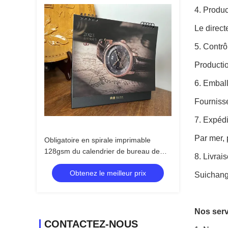
4. Produ
Le direct
5. Contrô
Productio
6. Embal
Fournisse
7. Expédi
Par mer,
Obligatoire en spirale imprimable
128gsm du calendrier de bureau de
8. Livrai
vernis UV dur de couverture CMYK
Obtenez le meilleur prix
Suichang 
Nos serv
CONTACTEZ-NOUS