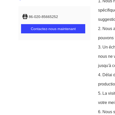
1. Nous 
spécifiqu
86-020-85665252
suggestio
2. Nous a
Contactez-nous maintenant
pouvons f
3. Un éch
nous ne v
jusqu'à c
4. Délai 
producti
5. La vis
votre me
6. Nous s