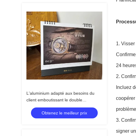
Processu
1. Visser
Confirmez
24 heures
2. Confir
Incluez d
L'aluminium adapté aux besoins du
coopérer 
client emboutissant le double
imprimable de calendrier de bureau a
problème
Obtenez le meilleur prix
dégrossi 250g
3. Confi
signer un