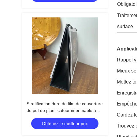
Obligatoi
Traiteme
surface
Applicat
Rappel v
Mieux se
Mettez to
Enregistr
Stratification dure de film de couverture
Empêcher 
de pdf de planificateur imprimable à
Gardez le
spirale de haute résolution de bureau
Obtenez le meilleur prix
Trouvez 
Planifica