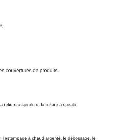
é,
es couvertures de produits.
la reliure à spirale et la reliure à spirale.
r, l'estampage à chaud argenté, le débossage, le