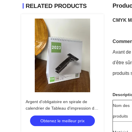
Produc
RELATED PRODUCTS
CMYK Mat
Comment 
Avant de 
d'être sû
produits 
Descripti
Argent d'obligatoire en spirale de
Nom des
calendrier de Tableau d'impression de
carton de cadre de photo
produits
Obtenez le meilleur prix