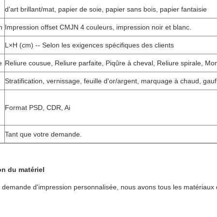
d'art brillant/mat, papier de soie, papier sans bois, papier fantaisie
n
Impression offset CMJN 4 couleurs, impression noir et blanc.
L×H (cm) -- Selon les exigences spécifiques des clients
e
Reliure cousue, Reliure parfaite, Piqûre à cheval, Reliure spirale, Mo
Stratification, vernissage, feuille d'or/argent, marquage à chaud, ga
Format PSD, CDR, Ai
Tant que votre demande.
on du matériel
 demande d'impression personnalisée, nous avons tous les matériaux de 