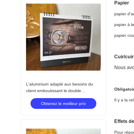
Papier
papier d'ar
papier à l
papier cou
Cuir/cui
Nous avon
L'aluminium adapté aux besoins du
Obligatoi
client emboutissant le double
imprimable de calendrier de bureau a
Il y a la r
Obtenez le meilleur prix
dégrossi 250g
Effets de
Pour répon