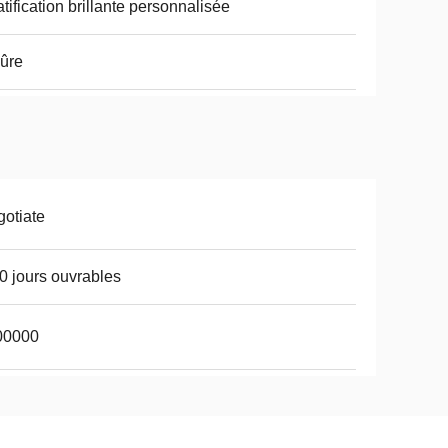
atification brillante personnalisée
ûre
otiate
0 jours ouvrables
00000