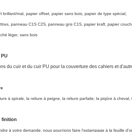
t brillant/mat, papier offset, papier sans bois, papier de type spécial,
ettres, panneau C1S C2S, panneau gris C1S, papier kraft, papier couch
ché léger, sans bois
r PU
s du cuir et du cuir PU pour la couverture des cahiers et d'autr
re
eliure à spirale, la reliure à peigne, la reliure parfaite, la piqûre à cheval, 
 finition
dre à votre demande, nous pourrions faire l'estampage à la feuille d'o