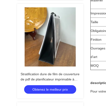
Matériel
Impressio
Taille
Obligatoir
Finition
Ouvrages
d'art
MOQ
Stratification dure de film de couverture
de pdf de planificateur imprimable à
descripti
spirale de haute résolution de bureau
Obtenez le meilleur prix
Pour votre