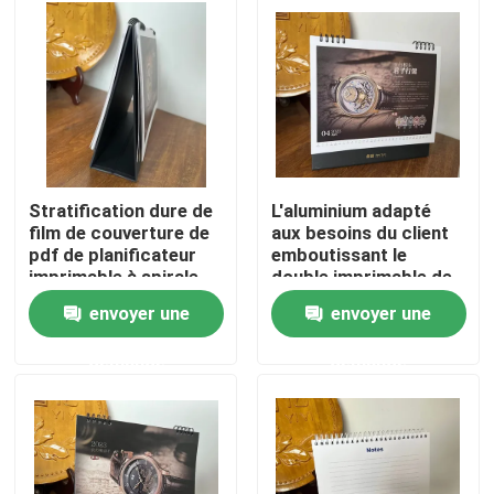
Produits
Vidéos
Impression de livre de coloration
Stratification dure de
L'aluminium adapté
film de couverture de
aux besoins du client
pdf de planificateur
emboutissant le
Impression de livre d'images
imprimable à spirale
double imprimable de
de haute résolution de
calendrier de bureau a
envoyer une
envoyer une
bureau
dégrossi 250g
Impression de carnet de livre à couverture dure
demande
demande
Sacs de transporteur de papier imprimés
Services d'impression de manuel