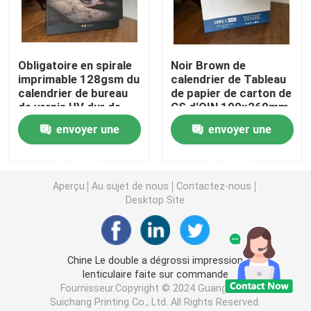
Boîtes imprimées polychromes
Obligatoire en spirale
Noir Brown de
imprimable 128gsm du
calendrier de Tableau
Dictionnaire anglais imprimable
calendrier de bureau
de papier de carton de
de vernis UV dur de
CS d'OIN 190x260mm
couverture CMYK
Calendrier de bureau imprimable
envoyer une
envoyer une
demande
demande
Boîte d'emballage en papier imprimé
Aperçu
Au sujet de nous
Contactez-nous
Desktop Site
Sacs non tissés
Boîte claire de boursouflure
Chine Le double a dégrossi impression
lenticulaire faite sur commande
Fournisseur.Copyright © 2024 Guangzhou
Autocollant auto-adhésif
Suichang Printing Co., Ltd. All Rights Reserved.