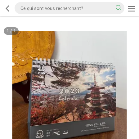
1
/
1