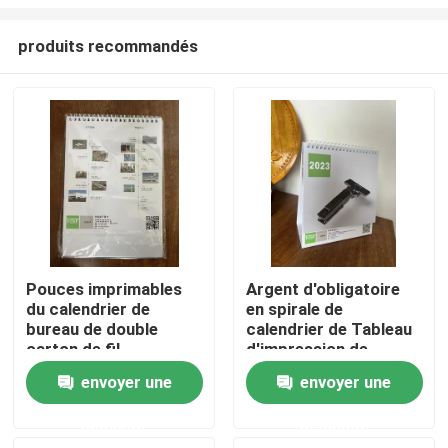
produits recommandés
Pouces imprimables
Argent d'obligatoire
du calendrier de
en spirale de
Accueil
bureau de double
calendrier de Tableau
carton de fil
d'impression de
7.48x10.23
carton de cadre de
A propos de nous
envoyer une
envoyer une
photo
demande
demande
Contacts