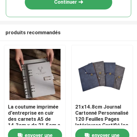
Continuer
produits recommandés
Accueil
La coutume imprimée
21x14.8cm Journal
d'entreprise en cuir
Cartonné Personnalisé
A propos de nous
des carnets A5 de
120 Feuilles Pages
14.3cm x de 21.5cm a
Intérieures Certifié Iso
imprimé des blocs-
envoyer une
envoyer une
Contacts