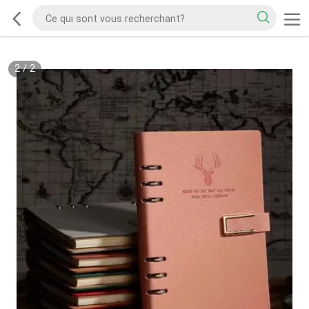
2
/
2