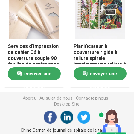
Boîtes imprimées polychromes
Dictionnaire anglais imprimable
Services d'impression
Planificateur à
de cahier C6 à
couverture rigide à
Calendrier de bureau imprimable
couverture souple 90
reliure spirale
feuilles de papier sans
imprimant une reliure à
bois
fil 174x214mm
Boîte d'emballage en papier imprimé
envoyer une
envoyer une
demande
demande
Sacs non tissés
Aperçu
Au sujet de nous
Contactez-nous
Desktop Site
Boîte claire de boursouflure
Autocollant auto-adhésif
Chine Carnet de journal de spirale de la taille A5